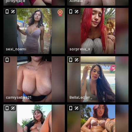
jordynjace
Alimela
sexi_noemi
sorpresa_x
camiysebas21
BellaLeclair_