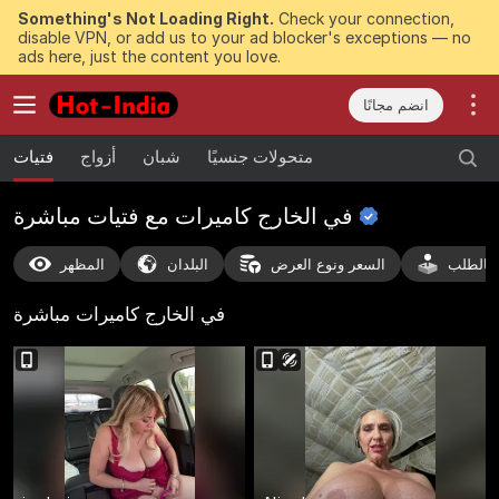
Something's Not Loading Right.
Check your connection,
disable VPN, or add us to your ad blocker's exceptions — no
ads here, just the content you love.
انضم مجانًا
متحولات جنسيًا
شبان
أزواج
فتيات
في الخارج كاميرات مع فتيات
مباشرة
بالطلب
السعر ونوع العرض
البلدان
المظهر
في الخارج كاميرات
مباشرة