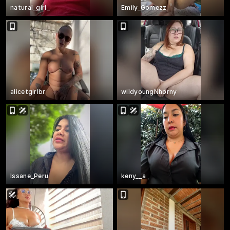
natural_girl_
Emily_Gomezz
alicetgirlbr
wildyoungNhorny
Issane_Peru
keny__a