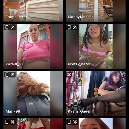
EmmaFerrary
MandyMonroe
Zaralu_
Pretty_karol
Mari-98
Kyara_Queen