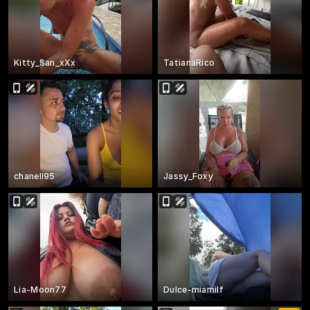
Kitty_San_xXx
TatianaRico
chanell95
Jassy_Foxy
Lia-Moon77
Dulce-miamilf