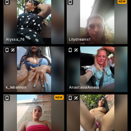
Alyssa_76
Lilydreams1
k_lebannon
AnastasiaAniess