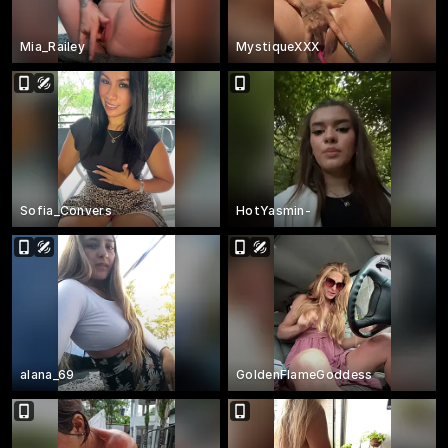
Mia_Railey
MystiqueXXX
Sofia_Convers
HotYasmin-
alana_69
GoldenFlameGoddess