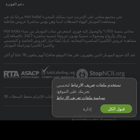
دعم الفوترة
مرحبًا بك في Hot India! نحن مجتمع مجاني على الإنترنت حيث يمكنك المجيء
ومشاهدة الموديلز الهواة المذهلات لدينا وهن يؤدين مباشرةً عروض تفاعلية.
Hot India مجاني بنسبة 100% والوصول إليه فوري. استعرض مئات الموديلز من نساء
ورجال وأزواج ومتحولات جنسيًا يؤدون عروضًا جنسية مباشرة 24/7. بالإضافة إلى
مشاهدة عروض الكاميرا المباشرة المجانية، لديك أيضًا خيار العروض الخاصة و التجسس
وكاميرا لكاميرا ومراسلة الموديلز.
لقد أكد جميع الموديلز الذين يظهرون على هذا الموقع تعاقديًا أنهم يبلغون 18 عامًا أو أكثر.
نستخدم ملفات تعريف الارتباط
لتحسين
تجربتك على الموقع:
بيان متطلبات الإلتزام بحفظ السجلات 18 U.S.C 2257
.
سياسة ملفات تعريف الارتباط
قبول الكل
إدارة
©
2026
hot-india.com