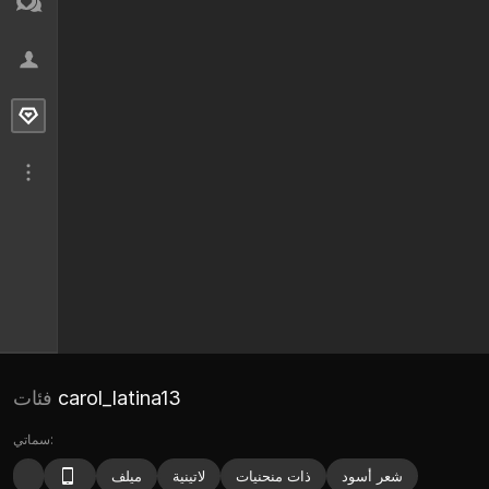
carol_latina13
فئات
سماتي:
شعر أسود
ذات منحنيات
لاتينية
ميلف