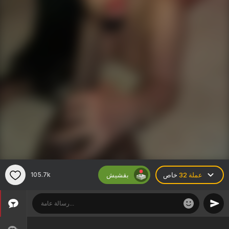
بقشيش
32 عملة
خاص
105.7k