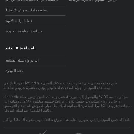
سياسة ملفات تعريف الارتباط
دليل الرقابة الأبوية
مساعدة لمناهضة العبودية
المساعدة
&
الدعم
الدعم والأسئلة الشائعة
دعم الفوترة
مرحبًا بك في Hot India! نحن مجتمع مجاني على الإنترنت حيث يمكنك المجيء
ومشاهدة الموديلز الهواة المذهلات لدينا وهن يؤدين مباشرةً عروض تفاعلية.
Hot India مجاني بنسبة 100% والوصول إليه فوري. استعرض مئات الموديلز من نساء
ورجال وأزواج ومتحولات جنسيًا يؤدون عروضًا جنسية مباشرة 24/7. بالإضافة إلى
مشاهدة عروض الكاميرا المباشرة المجانية، لديك أيضًا خيار العروض الخاصة و التجسس
وكاميرا لكاميرا ومراسلة الموديلز.
لقد أكد جميع الموديلز الذين يظهرون على هذا الموقع تعاقديًا أنهم يبلغون 18 عامًا أو أكثر.