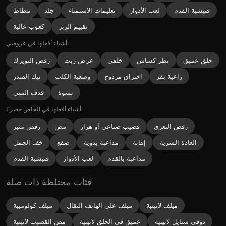
فتيشية القدم
لعب الأدوار
تعليمات الاستمناء
جلد
مطاط
تقييم الزبر
كعوب عالية
أشياء أفعلها في عروضي:
حلق عميق
نطر كساس
خلفي
عرض زيت
رقص التويرك
راعية بقر
اختراق مزدوج
وضعية الكلب
نيك الصدر
نشوة
قذف المني
أشياء أفعلها في الخاص حصريًا:
رقص التعري
قضيب صناعي أو هزاز
مص
رقص مثير
العادة السرية
إهانة
مداعبة يدوية
صفع
خف الجمل
مداعبة بالقدم
لعب الأدوار
فتيشية القدم
فئات مختلطة ذات صلة
ميلف لاتينية
ميلف على الهاتف النقال
ميلف كولومبية
دوقي ستايل لاتينية
عميق في الحلق لاتينية
مص القضيب لاتينية