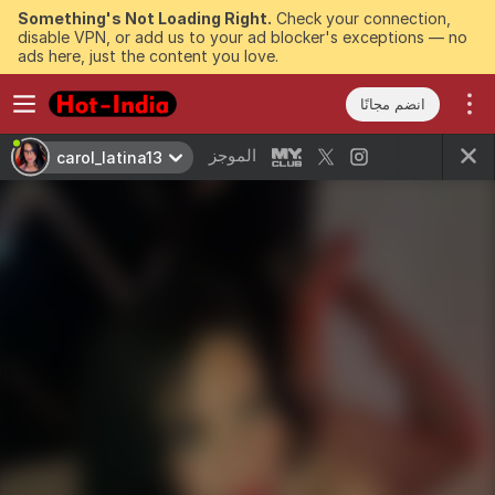
Something's Not Loading Right.
Check your connection,
disable VPN, or add us to your ad blocker's exceptions — no
ads here, just the content you love.
انضم مجانًا
الموجز
carol_latina13