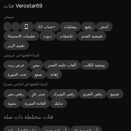
Verostar69
فئات
سماتي:
أشقر
رفيع
بيضاوات
شباب 22+
فتيشية القدم
عاشقات
ديوث
تعليمات الاستمناء
تقييم الزبر
أشياء أفعلها في عروضي:
وضعية الكلب
ألعاب حلمة الصدر
مص
عرض زيت
إهانة
صفع
تحت التنورة
أشياء أفعلها في الخاص حصريًا:
تصبيع
رقص التعري
رقص التويرك
صدر عارٍ
رقص مثير
تدليك
العادة السرية
نشوة
فئات مختلطة ذات صلة
أمريكية شقراء
أمريكية نحيفة
شابة 22+ أمريكية