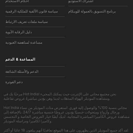
اشتراك الاستوديو
أحكام الاستخدام
برنامج التسويق بالعمولة للويبكام
سياسة قانون الألفية للملكية الرقمية
سياسة ملفات تعريف الارتباط
دليل الرقابة الأبوية
مساعدة لمناهضة العبودية
المساعدة
&
الدعم
الدعم والأسئلة الشائعة
دعم الفوترة
مرحبًا بك في Hot India! نحن مجتمع مجاني على الإنترنت حيث يمكنك المجيء
ومشاهدة الموديلز الهواة المذهلات لدينا وهن يؤدين مباشرةً عروض تفاعلية.
Hot India مجاني بنسبة 100% والوصول إليه فوري. استعرض مئات الموديلز من نساء
ورجال وأزواج ومتحولات جنسيًا يؤدون عروضًا جنسية مباشرة 24/7. بالإضافة إلى
مشاهدة عروض الكاميرا المباشرة المجانية، لديك أيضًا خيار العروض الخاصة و التجسس
وكاميرا لكاميرا ومراسلة الموديلز.
لقد أكد جميع الموديلز الذين يظهرون على هذا الموقع تعاقديًا أنهم يبلغون 18 عامًا أو أكثر.