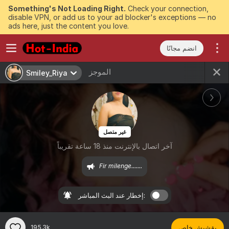
Something's Not Loading Right.
Check your connection,
disable VPN, or add us to your ad blocker's exceptions — no
ads here, just the content you love.
انضم مجانًا
الموجز
Smiley_Riya
غير متصل
آخر اتصال بالإنترنت منذ 18 ساعة تقريباً
Fir milenge.......
إخطار عند البث المباشر:
بقشيش خاص
195.3k