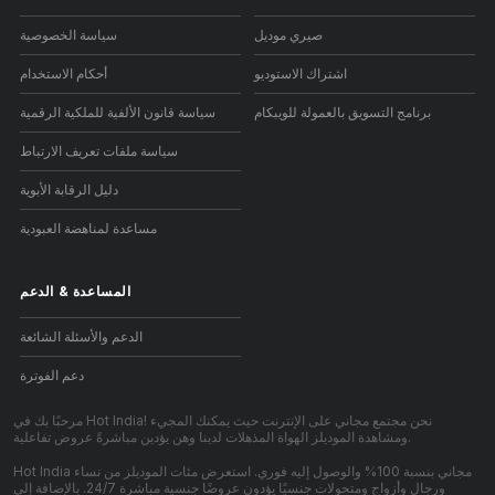
صيري موديل
سياسة الخصوصية
اشتراك الاستوديو
أحكام الاستخدام
برنامج التسويق بالعمولة للويبكام
سياسة قانون الألفية للملكية الرقمية
سياسة ملفات تعريف الارتباط
دليل الرقابة الأبوية
مساعدة لمناهضة العبودية
المساعدة
&
الدعم
الدعم والأسئلة الشائعة
دعم الفوترة
مرحبًا بك في Hot India! نحن مجتمع مجاني على الإنترنت حيث يمكنك المجيء
ومشاهدة الموديلز الهواة المذهلات لدينا وهن يؤدين مباشرةً عروض تفاعلية.
Hot India مجاني بنسبة 100% والوصول إليه فوري. استعرض مئات الموديلز من نساء
ورجال وأزواج ومتحولات جنسيًا يؤدون عروضًا جنسية مباشرة 24/7. بالإضافة إلى