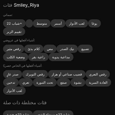
Smiley_Riya
فئات
سماتي:
يوغا
لعب الأدوار
أسمر
متوسط
شباب 22+
تقييم الزبر
أشياء أفعلها في عروضي:
تصبيع
نيك الصدر
مص
كلام بذئ
رقص مثير
مداعبة يدوية
راعية بقر
وضعية الكلب
أشياء أفعلها في الخاص حصريًا:
رقص التعري
قضيب صناعي أو هزاز
رقص التويرك
صدر عارٍ
العادة السرية
نشوة
صفع
تحت التنورة
تعري
تدخين
لعب الأدوار
فئات مختلطة ذات صلة
شابة 22+ سوداء الشعر
شابة 22+ هندية