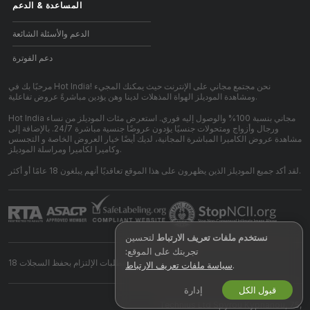
المساعدة
&
الدعم
الدعم والأسئلة الشائعة
دعم الفوترة
مرحبًا بك في Hot India! نحن مجتمع مجاني على الإنترنت حيث يمكنك المجيء
ومشاهدة الموديلز الهواة المذهلات لدينا وهن يؤدين مباشرةً عروض تفاعلية.
Hot India مجاني بنسبة 100% والوصول إليه فوري. استعرض مئات الموديلز من نساء
ورجال وأزواج ومتحولات جنسيًا يؤدون عروضًا جنسية مباشرة 24/7. بالإضافة إلى
مشاهدة عروض الكاميرا المباشرة المجانية، لديك أيضًا خيار العروض الخاصة و التجسس
وكاميرا لكاميرا ومراسلة الموديلز.
لقد أكد جميع الموديلز الذين يظهرون على هذا الموقع تعاقديًا أنهم يبلغون 18 عامًا أو أكثر.
نستخدم ملفات تعريف الارتباط
لتحسين
تجربتك على الموقع:
بيان متطلبات الإلتزام بحفظ السجلات 18 U.S.C 2257
.
سياسة ملفات تعريف الارتباط
قبول الكل
إدارة