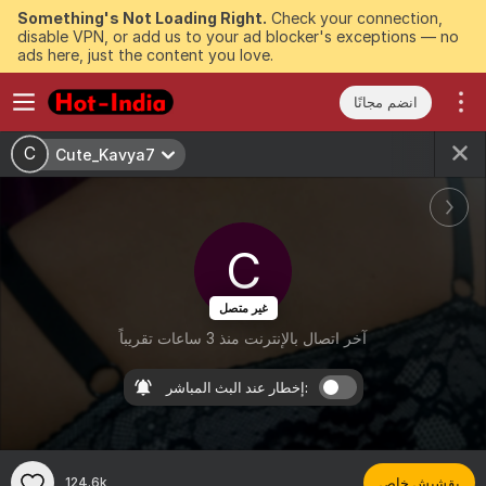
Something's Not Loading Right.
Check your connection,
disable VPN, or add us to your ad blocker's exceptions — no
ads here, just the content you love.
انضم مجانًا
C
Cute_Kavya7
C
غير متصل
آخر اتصال بالإنترنت منذ 3 ساعات تقريباً
إخطار عند البث المباشر:
بقشيش خاص
124.6k